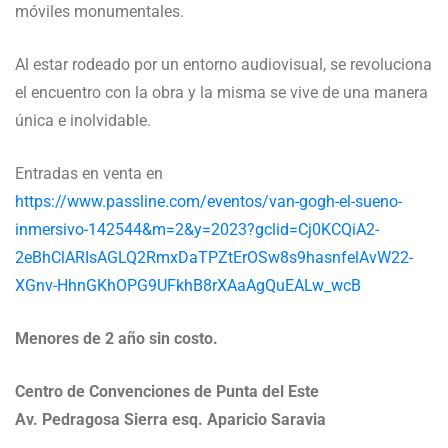
móviles monumentales.
Al estar rodeado por un entorno audiovisual, se revoluciona
el encuentro con la obra y la misma se vive de una manera
única e inolvidable.
Entradas en venta en
https://www.passline.com/eventos/van-gogh-el-sueno-
inmersivo-142544&m=2&y=2023?gclid=Cj0KCQiA2-
2eBhClARIsAGLQ2RmxDaTPZtErOSw8s9hasnfelAvW22-
XGnv-HhnGKhOPG9UFkhB8rXAaAgQuEALw_wcB
Menores de 2 año sin costo.
Centro de Convenciones de Punta del Este
Av. Pedragosa Sierra esq. Aparicio Saravia