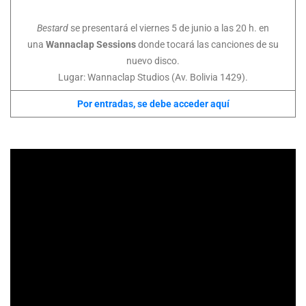
Bestard
se presentará el viernes 5 de junio a las 20 h. en
una
Wannaclap Sessions
donde tocará las canciones de su
nuevo disco.
Lugar: Wannaclap Studios (Av. Bolivia 1429).­
Por entradas, se debe acceder aquí