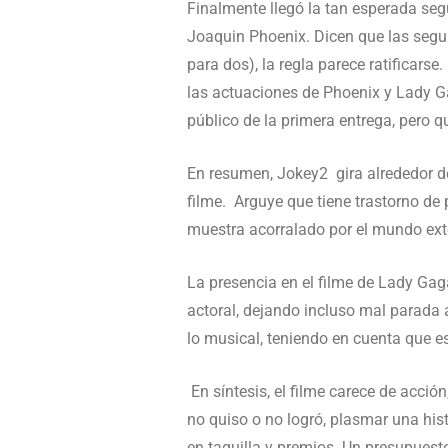
Finalmente llegó la tan esperada seg
Joaquin Phoenix. Dicen que las segun
para dos), la regla parece ratificars
las actuaciones de Phoenix y Lady Ga
público de la primera entrega, pero q
En resumen, Jokey2 gira alrededor de
filme. Arguye que tiene trastorno d
muestra acorralado por el mundo ex
La presencia en el filme de Lady Gag
actoral, dejando incluso mal parada 
lo musical, teniendo en cuenta que es
En síntesis, el filme carece de acción
no quiso o no logró, plasmar una his
en taquilla y premios. Un presupuest