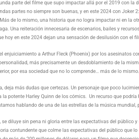
unda parte del filme que supo impactar allá por el 2019 con la 
das partes no siempre son buenas, y en este 2024 con Joker 2:
e. Más de lo mismo, una historia que no logra impactar ni en la ot
ga. Una reiteración innecesaria de escenarios, bailes y recurs
ue hoy en este 2024 dejan una sensación de desilusión con el film
l enjuiciamiento a Arthur Fleck (Phoenix) por los asesinatos co
e personalidad, más precisamente un desdoblamiento de la mism
terior, por esa sociedad que no lo comprende… más de lo mism
a, deja más dudas que certezas. Un personaje que poco lucimien
a la potente Harley Quinn de los cómics. Un recurso que podría
tamos hablando de una de las estrellas de la música mundial, per
, se diluye sin pena ni gloria entre las expectativas del público y
toria contundente que colme las expectativas del público que l
o de más de 200 millones de dólares para un filme que decepcion