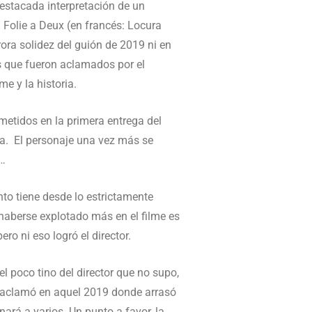
destacada interpretación de un
 Folie a Deux (en francés: Locura
rora solidez del guión de 2019 ni en
os que fueron aclamados por el
e y la historia.
metidos en la primera entrega del
a. El personaje una vez más se
o…
to tiene desde lo estrictamente
 haberse explotado más en el filme es
o ni eso logró el director.
 el poco tino del director que no supo,
o aclamó en aquel 2019 donde arrasó
ará a varios. Un punto a favor, la