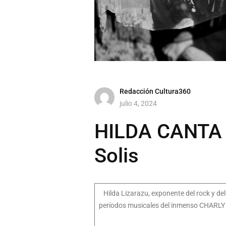
Redacción Cultura360
julio 4, 2024
HILDA CANTA C
Solis
Hilda Lizarazu, exponente del rock y d
períodos musicales del inmenso CHARLY GA