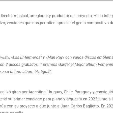
 director musical, arreglador y productor del proyecto, Hilda inte
ivo, versiones que nos permiten apreciar el genio compositivo de 
Twist», «Los Enfermeros” y «Man Ray» con varios discos emblem
n 8 discos grabados, 4 premios Gardel al Mejor álbum Femenin
nzó su último álbum “Antigua”.
realizó giras por Argentina, Uruguay, Chile, Paraguay y consigu
renó su primer concierto para piano y orquesta en 2023 junto a
inúa con su proyecto a dúo junto a Juan Carlos Baglietto. En 2