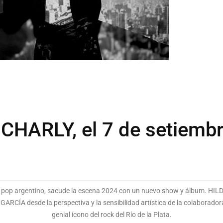
HARLY, el 7 de setiembr
el pop argentino, sacude la escena 2024 con un nuevo show y álbum. HI
RCÍA desde la perspectiva y la sensibilidad artística de la colaborador
genial ícono del rock del Río de la Plata.