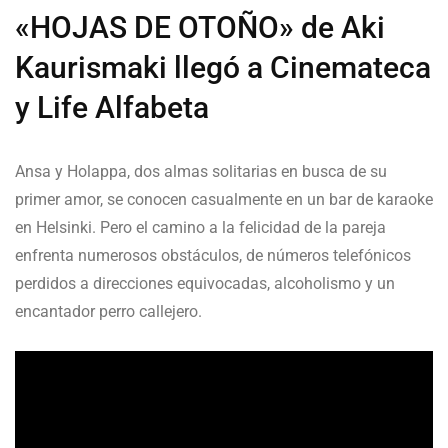
«HOJAS DE OTOÑO» de Aki
Kaurismaki llegó a Cinemateca
y Life Alfabeta
Ansa y Holappa, dos almas solitarias en busca de su
primer amor, se conocen casualmente en un bar de karaoke
en Helsinki. Pero el camino a la felicidad de la pareja
enfrenta numerosos obstáculos, de números telefónicos
perdidos a direcciones equivocadas, alcoholismo y un
encantador perro callejero.