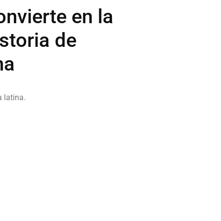
nvierte en la
storia de
na
 latina.