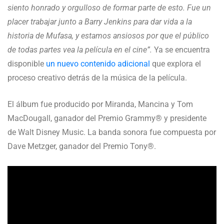
siento honrado y orgulloso de formar parte de esto. Fue un
placer trabajar junto a Barry Jenkins para dar vida a la
historia de Mufasa, y estamos ansiosos por que el público
de todas partes vea la película en el cine”.
Ya se encuentra
disponible
un nuevo contenido adicional
que explora el
proceso creativo detrás de la música de la película.
El álbum fue producido por Miranda, Mancina y Tom
MacDougall, ganador del Premio Grammy® y presidente
de Walt Disney Music. La banda sonora fue compuesta por
Dave Metzger, ganador del Premio Tony®.