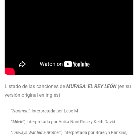
Listado de las canciones de
MUFASA: EL REY LEÓN
(en su
versión original en inglés):
“Ngomso”,
interpretada por Lebo M
“Milele”,
interpretada por Anika Noni Rose y Keith David
“I Always Wanted a Brother”,
interpretada por Braelyn Rankins,