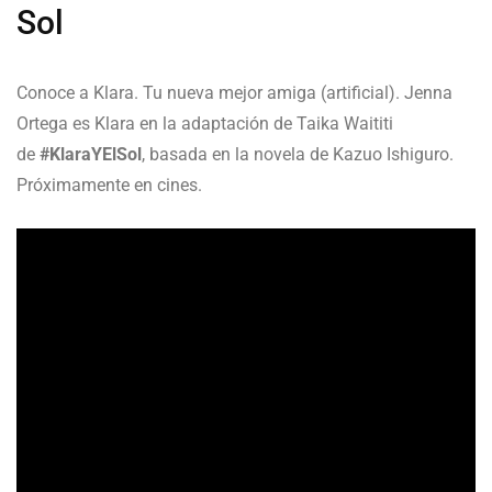
Sol
Conoce a Klara. Tu nueva mejor amiga (artificial). Jenna
Ortega es Klara en la adaptación de Taika Waititi
de
#KlaraYElSol
, basada en la novela de Kazuo Ishiguro.
Próximamente en cines.