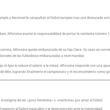
ampla y Nacional la catapultan al fútbol europeo tras una destacada ac
am, Alfonsina asume la responsabilidad de portar la camiseta número 14, 
u carrera, Alfonsina queda embarazada de su hija Clara. Su caso se convi
aborales de las futbolistas embarazadas a nivel mundial.
ja, el Ajax le reduce el salario a la mitad. Alfonsina responde con una ap
de élite, logrando finalmente el campeonato y el reconocimiento como g
 el estigma de ser «poco femenina» o «machona» por amar el fútbol.
l respecto al fútbol masculino y la desprotección ante la maternidad.