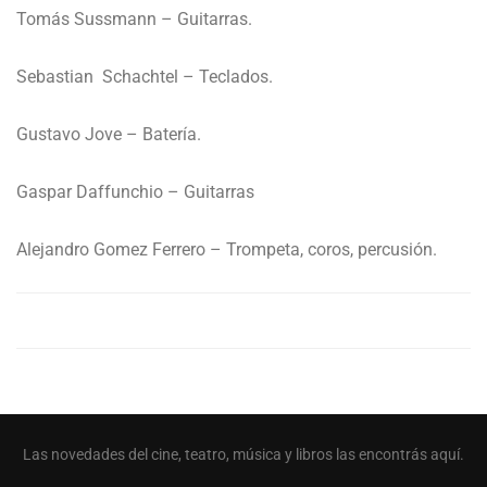
Tomás Sussmann – Guitarras.
Sebastian Schachtel – Teclados.
Gustavo Jove – Batería.
Gaspar Daffunchio – Guitarras
Alejandro Gomez Ferrero – Trompeta, coros, percusión.
Las novedades del cine, teatro, música y libros las encontrás aquí.