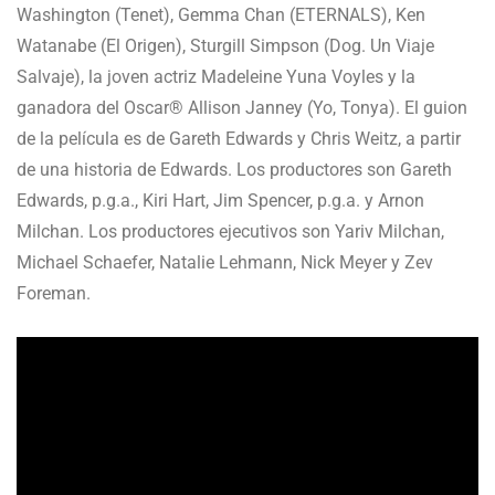
Washington (Tenet), Gemma Chan (ETERNALS), Ken
Watanabe (El Origen), Sturgill Simpson (Dog. Un Viaje
Salvaje), la joven actriz Madeleine Yuna Voyles y la
ganadora del Oscar® Allison Janney (Yo, Tonya). El guion
de la película es de Gareth Edwards y Chris Weitz, a partir
de una historia de Edwards. Los productores son Gareth
Edwards, p.g.a., Kiri Hart, Jim Spencer, p.g.a. y Arnon
Milchan. Los productores ejecutivos son Yariv Milchan,
Michael Schaefer, Natalie Lehmann, Nick Meyer y Zev
Foreman.