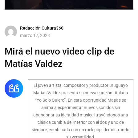
Redacción Cultura360
marzo 17, 2023
Mirá el nuevo video clip de
Matías Valdez
El joven artista, compositor y productor uruguayo
Matias Valdez presenta su nueva canción titulada
“Yo Solo Quiero”. En esta oportunidad Matías se
anima a experimentar nuevos sonidos sin
abandonar su identidad musical trayéndonos una
clásica cumbia del interior con el dos y uno de
siempre, combinada con un rock pop, demostrando
su versatilidad.