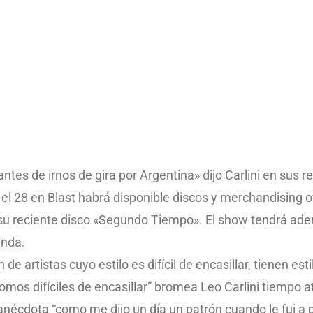
es de irnos de gira por Argentina» dijo Carlini en sus r
el 28 en Blast habrá disponible discos y merchandising of
u reciente disco «Segundo Tiempo». El show tendrá ade
anda.
e artistas cuyo estilo es difícil de encasillar, tienen esti
mos difíciles de encasillar” bromea Leo Carlini tiempo a
nécdota “como me dijo un día un patrón cuando le fui a 