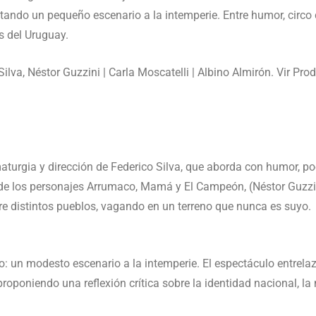
ndo un pequeño escenario a la intemperie. Entre humor, circo cr
s del Uruguay.
ilva, Néstor Guzzini | Carla Moscatelli | Albino Almirón. Vir Pro
turgia y dirección de Federico Silva, que aborda con humor, po
de los personajes Arrumaco, Mamá y El Campeón, (Néstor Guzzini
rre distintos pueblos, vagando en un terreno que nunca es suyo.
o: un modesto escenario a la intemperie. El espectáculo entrelaza
roponiendo una reflexión crítica sobre la identidad nacional, la