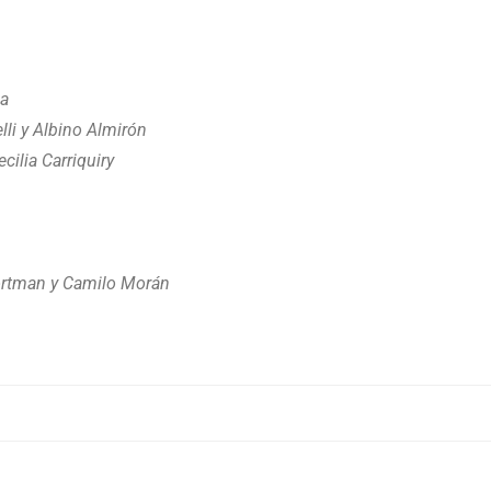
va
lli y Albino Almirón
cilia Carriquiry
ortman y Camilo Morán