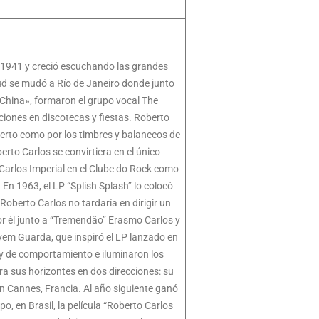
de 1941 y creció escuchando las grandes
ud se mudó a Río de Janeiro donde junto
 «China», formaron el grupo vocal The
iones en discotecas y fiestas. Roberto
berto como por los timbres y balanceos de
berto Carlos se convirtiera en el único
 Carlos Imperial en el Clube do Rock como
. En 1963, el LP “Splish Splash” lo colocó
Roberto Carlos no tardaría en dirigir un
r él junto a “Tremendão” Erasmo Carlos y
em Guarda, que inspiró el LP lanzado en
 y de comportamiento e iluminaron los
a sus horizontes en dos direcciones: su
en Cannes, Francia. Al año siguiente ganó
o, en Brasil, la película “Roberto Carlos