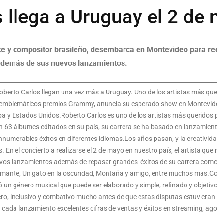
 llega a Uruguay el 2 de
e y compositor brasileño, desembarca en Montevideo para ree
 además de sus nuevos lanzamientos.
 Roberto Carlos llegan una vez más a Uruguay. Uno de los artistas más q
s emblemáticos premios Grammy, anuncia su esperado show en Montevideo 
a y Estados Unidos.Roberto Carlos es uno de los artistas más queridos por
n 63 álbumes editados en su país, su carrera se ha basado en lanzamien
umerables éxitos en diferentes idiomas.Los años pasan, y la creatividad, 
 En el concierto a realizarse el 2 de mayo en nuestro país, el artista que
uevos lanzamientos además de repasar grandes éxitos de su carrera como 
 amante, Un gato en la oscuridad, Montaña y amigo, entre muchos más.
 un género musical que puede ser elaborado y simple, refinado y objetivo,
onero, inclusivo y combativo mucho antes de que estas disputas estuvieran 
n cada lanzamiento excelentes cifras de ventas y éxitos en streaming, a