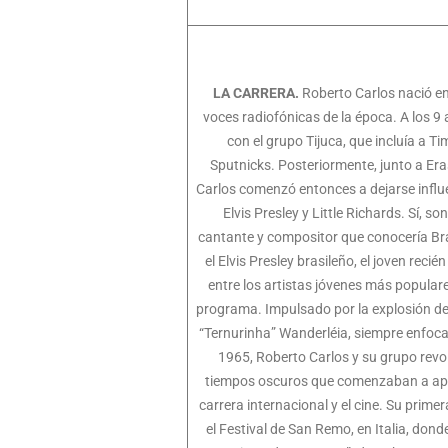
LA CARRERA.
Roberto Carlos nació en 
voces radiofónicas de la época. A los 
con el grupo Tijuca, que incluía a T
Sputnicks. Posteriormente, junto a Er
Carlos comenzó entonces a dejarse influe
Elvis Presley y Little Richards. Sí, s
cantante y compositor que conocería Bras
el Elvis Presley brasileño, el joven reci
entre los artistas jóvenes más populare
programa. Impulsado por la explosión de
“Ternurinha” Wanderléia, siempre enfoc
1965, Roberto Carlos y su grupo revo
tiempos oscuros que comenzaban a apode
carrera internacional y el cine. Su prim
el Festival de San Remo, en Italia, dond