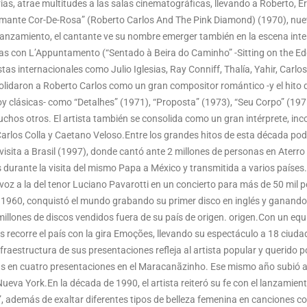
as, atrae multitudes a las salas cinematográficas, llevando a Roberto, E
amante Cor-De-Rosa” (Roberto Carlos And The Pink Diamond) (1970), nuev
nzamiento, el cantante ve su nombre emerger también en la escena intern
peas con L’Appuntamento (“Sentado à Beira do Caminho” -Sitting on the Ed
tas internacionales como Julio Iglesias, Ray Conniff, Thalía, Yahir, Carl
olidaron a Roberto Carlos como un gran compositor romántico -y el hito de
hoy clásicas- como “Detalhes” (1971), “Proposta” (1973), “Seu Corpo” (19
uchos otros. El artista también se consolida como un gran intérprete, in
arlos Colla y Caetano Veloso.Entre los grandes hitos de esta década po
 visita a Brasil (1997), donde cantó ante 2 millones de personas en Aterr
 durante la visita del mismo Papa a México y transmitida a varios países
oz a la del tenor Luciano Pavarotti en un concierto para más de 50 mil 
1960, conquistó el mundo grabando su primer disco en inglés y ganando e
millones de discos vendidos fuera de su país de origen. origen.Con un equ
 recorre el país con la gira Emoções, llevando su espectáculo a 18 ciud
fraestructura de sus presentaciones refleja al artista popular y querido po
as en cuatro presentaciones en el Maracanãzinho. Ese mismo año subió al 
Nueva York.En la década de 1990, el artista reiteró su fe con el lanzamie
”, además de exaltar diferentes tipos de belleza femenina en canciones c