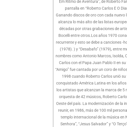
Em Ritmo de Aventura”, de Roberto Fari
pantalla en “Roberto Carlos E O Di
Ganando discos de oro con cada nuevo la
alcanza lo más alto de las listas euro
décadas por otras grabaciones de artis
Bocelli entre otros.Los años 1970 cons
recurrente y esto se debe a canciones -
(1978). ) y “Desabafo” (1979), entre m
nombres como Antonio Marcos, Isolda, C
Carlos con el Papa Juan Pablo II en su
“Amigo” fue cantada por un coro de niños
1998 cuando Roberto Carlos unió su v
conquistado América Latina en los años 
los artistas que alcanzan la marca de 5 
orquesta de 42 músicos, Roberto Carlos
Oeste del país. La modernización de la in
reunir, en 1986, más de 100 mil person
templo internacional de la música en 
Senhora”, “Jesus Salvador” y “O Terço