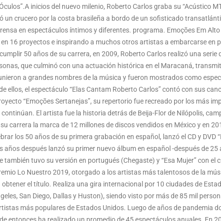
culos”.A inicios del nuevo milenio, Roberto Carlos graba su “Acústico 
ió un crucero por la costa brasileña a bordo de un sofisticado transatlán
rensa en espectáculos íntimos y diferentes. programa. Emoções Em Alto M
s en 16 proyectos e inspirando a muchos otros artistas a embarcarse en 
umplir 50 años de su carrera, en 2009, Roberto Carlos realizó una serie d
onas, que culminó con una actuación histórica en el Maracaná, transmiti
nieron a grandes nombres de la música y fueron mostrados como especia
de ellos, el espectáculo “Elas Cantam Roberto Carlos” contó con sus can
 proyecto “Emoções Sertanejas”, su repertorio fue recreado por los más i
ontinúan. El artista fue la historia detrás de Beija-Flor de Nilópolis, ca
 su carrera la marca de 12 millones de discos vendidos en México y en
brar los 50 años de su primera grabación en español, lanzó el CD y DVD 
s años después lanzó su primer nuevo álbum en español -después de 25 a
e también tuvo su versión en portugués (Chegaste) y “Esa Mujer” con el 
remio Lo Nuestro 2019, otorgado a los artistas más talentosos de la músic
a obtener el título. Realiza una gira internacional por 10 ciudades de Es
les, San Diego, Dallas y Huston), siendo visto por más de 85 mil personas,
 artistas más populares de Estados Unidos. Luego de años de pandemia don
sde entonces ha realizado un promedio de 45 espectáculos anuales. En 2