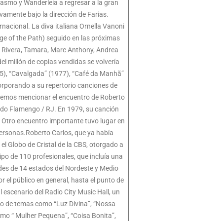
rasmo y Wanderleia a regresar a la gran
amente bajo la dirección de Farias.
acional. La diva italiana Ornella Vanoni
ge of the Path) seguido en las próximas
os Rivera, Tamara, Marc Anthony, Andrea
l millón de copias vendidas se volvería
75), “Cavalgada” (1977), “Café da Manhã”
corporando a su repertorio canciones de
demos mencionar el encuentro de Roberto
o do Flamengo / RJ. En 1979, su canción
. Otro encuentro importante tuvo lugar en
personas.Roberto Carlos, que ya había
l Globo de Cristal de la CBS, otorgado a
ipo de 110 profesionales, que incluía una
ades de 14 estados del Nordeste y Medio
r el público en general, hasta el punto de
escenario del Radio City Music Hall, un
nto de temas como “Luz Divina”, “Nossa
omo “ Mulher Pequena”, “Coisa Bonita”,