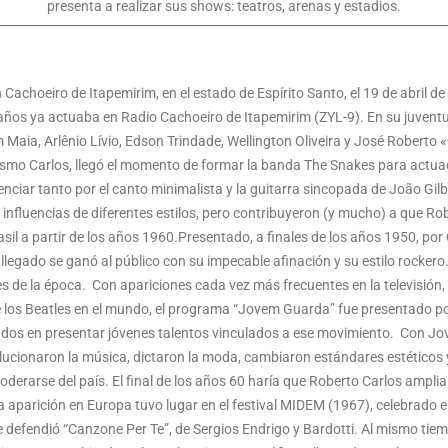
presenta a realizar sus shows: teatros, arenas y estadios.
Cachoeiro de Itapemirim, en el estado de Espírito Santo, el 19 de abril 
9 años ya actuaba en Radio Cachoeiro de Itapemirim (ZYL-9). En su juvent
im Maia, Arlênio Lívio, Edson Trindade, Wellington Oliveira y José Roberto
asmo Carlos, llegó el momento de formar la banda The Snakes para actuac
nciar tanto por el canto minimalista y la guitarra sincopada de João Gil
on influencias de diferentes estilos, pero contribuyeron (y mucho) a que Ro
il a partir de los años 1960.Presentado, a finales de los años 1950, por
én llegado se ganó al público con su impecable afinación y su estilo rockero
s de la época. Con apariciones cada vez más frecuentes en la televisión, 
 los Beatles en el mundo, el programa “Jovem Guarda” fue presentado po
ados en presentar jóvenes talentos vinculados a ese movimiento. Con Jov
lucionaron la música, dictaron la moda, cambiaron estándares estéticos
rarse del país. El final de los años 60 haría que Roberto Carlos ampliar
era aparición en Europa tuvo lugar en el festival MIDEM (1967), celebrado 
e defendió “Canzone Per Te”, de Sergios Endrigo y Bardotti. Al mismo tiemp