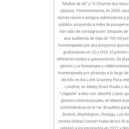
“Mulher de 40” y “O Charme dos Seus Ó
clásicos. Posteriormente, en 2005, inic
donde reunió a amigos, admiradores y p
público, atrayendo a miles de pasajero
han sido de consagración. Después de c
una audiencia de más de 700 mil pers
homenajeado por dos proyectos que reu
grabaciones en CD y DVD. El primero 
diferentes estilos y generaciones. En el
género.Los homenajes y celebraciones c
homenajeada por alcanzar a lo largo de
del Año en los Latin Grammy.Para cele
Londres, en Abbey Road Studio y do
“Llegaste” a dúo con Jennifer López qu
premios internacionales, en Miami el p
convirtiéndose en el 1er. Brasileño par
Boston, Washington, Chicago, Los Ánge
revista Global Concert Pulse de los 30
regresó a los escenarios en 2022 y de