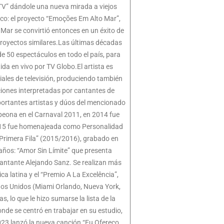
MTV” dándole una nueva mirada a viejos
tico: el proyecto “Emoções Em Alto Mar”,
ar se convirtió entonces en un éxito de
proyectos similares.Las últimas décadas
e 50 espectáculos en todo el país, para
da en vivo por TV Globo.El artista es
les de televisión, produciendo también
ciones interpretadas por cantantes de
mportantes artistas y dúos del mencionado
mpeona en el Carnaval 2011, en 2014 fue
 2015 fue homenajeada como Personalidad
“Primera Fila” (2015/2016), grabado en
ños: “Amor Sin Límite” que presenta
cantante Alejando Sanz. Se realizan más
a latina y el “Premio A La Excelência”,
tados Unidos (Miami Orlando, Nueva York,
 lo que le hizo sumarse la lista de la
de se centró en trabajar en su estudio,
023 lanzó la nueva canción “Eu Ofereço