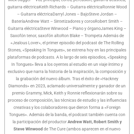
guitarra eléctricaKeith Richards – Guitarra eléctricaRonnie Wood
– Guitarra eléctricaDarryl Jones – BajoSteve Jordan –
BateríaAndrew Watt – Sintetizadores y corosRobert Smith –
Guitarra eléctricaSteve Winwood – Piano y órganoJames King –
Saxofón tenor, saxofón altoRon Blake – Trompeta Además de
«Jealous Lover», el primer episodio del podcast de The Rolling
Stones, «Speaking In Tongues», se estrena hoy en las principales
plataformas de podcasts. A lo largo de seis episodios, «Speaking
In Tongues» lleva a los oyentes al estudio en un viaje íntimo y
exclusivo que narra la historia de la inspiración, la composición y
la grabación del nuevo álbum. Tras el éxito de «Hackney
Diamonds» en 2023, aclamado universalmente y ganador de un
premio Grammy, Mick, Keith y Ronnie reflexionarán sobre su
proceso de composición, las técnicas de estudio y las influencias
creativas y los colaboradores que dieron forma a «Foreign
Tongues». Además de la banda, el podcast también cuenta con
la participación del productor
Andrew Watt,
Robert Smith y
Steve Winwood
de The Cure (ambos aparecen en el nuevo