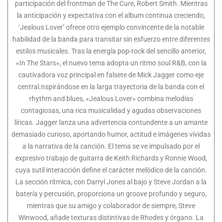
participación del frontman de The Cure, Robert Smith. Mientras
la anticipación y expectativa con el album continua creciendo,
‘Jealous Lover’ ofrece otro ejemplo convincente de la notable
habilidad de la banda para transitar sin esfuerzo entre diferentes
estilos musicales. Tras la energía pop-rock del sencillo anterior,
«In The Stars», el nuevo tema adopta un ritmo soul R&B, con la
cautivadora voz principal en falsete de Mick Jagger como eje
central.nspirándose en la larga trayectoria de la banda con el
rhythm and blues, «Jealous Lover» combina melodías
contagiosas, una rica musicalidad y agudas observaciones
líricas. Jagger lanza una advertencia contundente a un amante
demasiado curioso, aportando humor, actitud e imágenes vívidas
a la narrativa de la canción. El tema se ve impulsado por el
expresivo trabajo de guitarra de Keith Richards y Ronnie Wood,
cuya sutil interacción define el carácter melódico de la canción.
La sección rítmica, con Darryl Jones al bajo y Steve Jordan a la
batería y percusión, proporciona un groove profundo y seguro,
mientras que su amigo y colaborador de siempre, Steve
Winwood, añade texturas distintivas de Rhodes y órgano. La