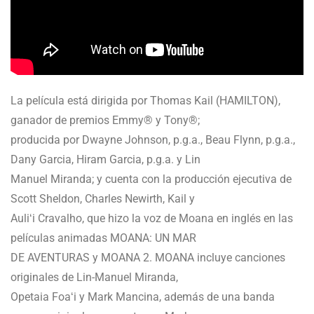
La película está dirigida por Thomas Kail (HAMILTON),
ganador de premios Emmy® y Tony®;
producida por Dwayne Johnson, p.g.a., Beau Flynn, p.g.a.,
Dany Garcia, Hiram Garcia, p.g.a. y Lin
Manuel Miranda; y cuenta con la producción ejecutiva de
Scott Sheldon, Charles Newirth, Kail y
Auliʻi Cravalho, que hizo la voz de Moana en inglés en las
películas animadas MOANA: UN MAR
DE AVENTURAS y MOANA 2. MOANA incluye canciones
originales de Lin-Manuel Miranda,
Opetaia Foaʻi y Mark Mancina, además de una banda