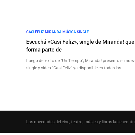
CASI
FELIZ
MIRANDA
MÚSICA
SINGLE
Escuchá «Casi Feliz», single de Miranda! que
forma parte de
Luego del éxito de “Un Tiempo”, Miranda! presentó su nue
single y video “Casi Feliz” ya disponible en todas las
Las novedades del cine, teatro, música y libros las encontr