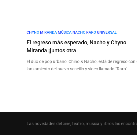
CHYNO
MIRANDA
MÚSICA
NACHO
RARO
UNIVERSAL
El regreso más esperado, Nacho y Chyno
Miranda ¡juntos otra
El dúo de pop urbano Chino & Nacho, está de regreso con 
lanzamiento del nuevo sencillo y video llamado “Raro”
Las novedades del cine, teatro, música y libros las encontr