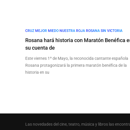
CRUZ
MEJOR
MIEDO
NUESTRA
ROJA
ROSANA
SIN
VICTORIA
Rosana hará historia con Maratón Benéfica e
su cuenta de
Este viernes 1º de Mayo, la reconocida cantante española
Rosana protagonizará la primera maratón benéfica de la
historia en su
Las novedades del cine, teatro, música y libros las encontr