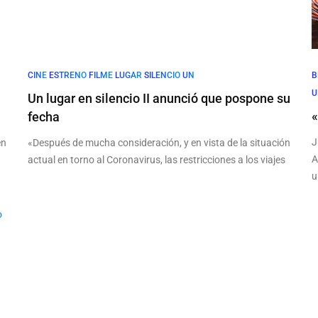
CINE
ESTRENO
FILME
LUGAR
SILENCIO
UN
B
U
Un lugar en silencio II anunció que pospone su
«
fecha
J
en
«Después de mucha consideración, y en vista de la situación
A
actual en torno al Coronavirus, las restricciones a los viajes
u