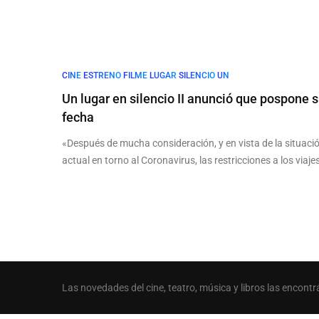
CINE
ESTRENO
FILME
LUGAR
SILENCIO
UN
Un lugar en silencio II anunció que pospone 
fecha
«Después de mucha consideración, y en vista de la situaci
actual en torno al Coronavirus, las restricciones a los viaje
Las novedades del cine, teatro, música y libros las encontr