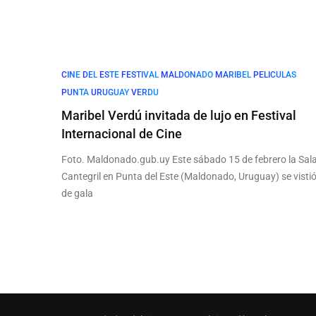
CINE
DEL
ESTE
FESTIVAL
MALDONADO
MARIBEL
PELICULAS
PUNTA
URUGUAY
VERDU
Maribel Verdú invitada de lujo en Festival
Internacional de Cine
Foto. Maldonado.gub.uy Este sábado 15 de febrero la Sal
Cantegril en Punta del Este (Maldonado, Uruguay) se visti
de gala