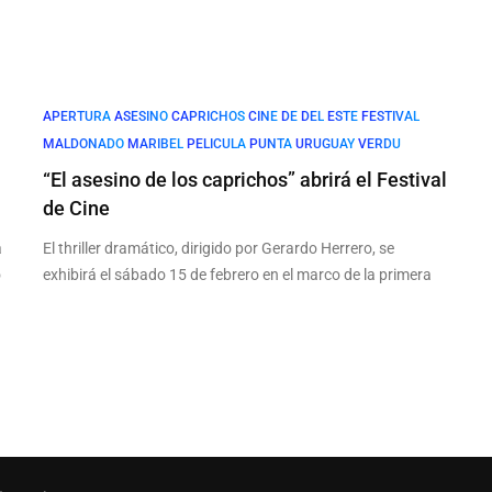
APERTURA
ASESINO
CAPRICHOS
CINE
DE
DEL
ESTE
FESTIVAL
MALDONADO
MARIBEL
PELICULA
PUNTA
URUGUAY
VERDU
“El asesino de los caprichos” abrirá el Festival
de Cine
a
El thriller dramático, dirigido por Gerardo Herrero, se
ó
exhibirá el sábado 15 de febrero en el marco de la primera